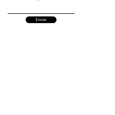
Enviar
El Esquilador
Paraje La Rinconada, U9211 Epuyén,
Chubut
Tel:
02945-499019
Cel:
2945-551352
informes@elesquilador.com.ar
Nuestras redes: